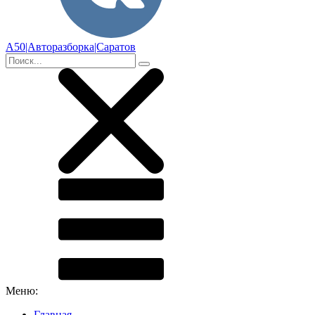
А50|Авторазборка|Саратов
Меню:
Главная