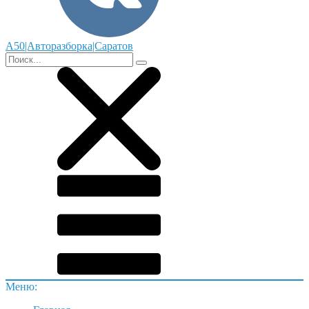
А50|Авторазборка|Саратов
Меню: