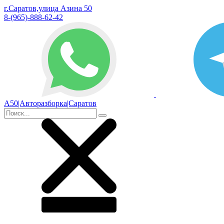
г.Саратов,улица Азина 50
8-(965)-888-62-42
А50|Авторазборка|Саратов