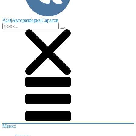
А50|Авторазборка|Саратов
Меню: