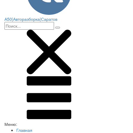
А50|Авторазборка|Саратов
Меню:
Главная