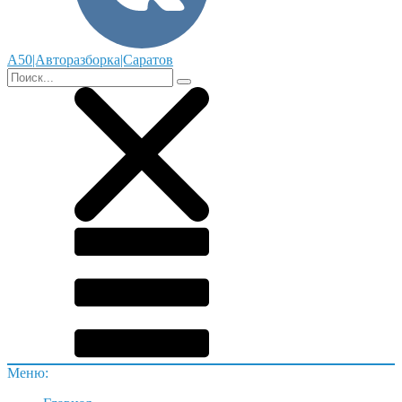
А50|Авторазборка|Саратов
Меню: