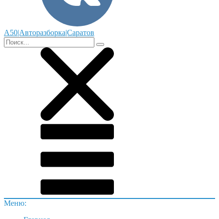
А50|Авторазборка|Саратов
Меню: