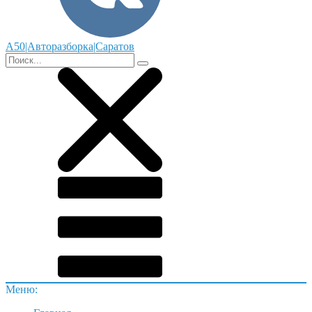
А50|Авторазборка|Саратов
Меню: