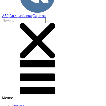
А50|Авторазборка|Саратов
Меню:
Главная