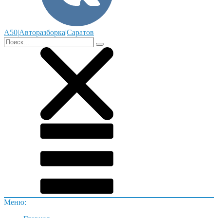
А50|Авторазборка|Саратов
Меню: