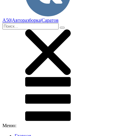
А50|Авторазборка|Саратов
Меню:
Главная