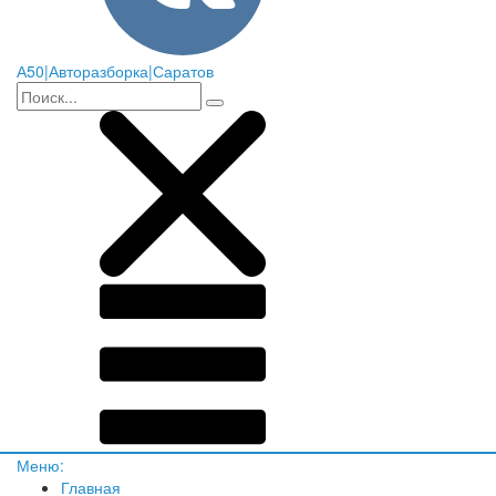
А50|Авторазборка|Саратов
Меню:
Главная