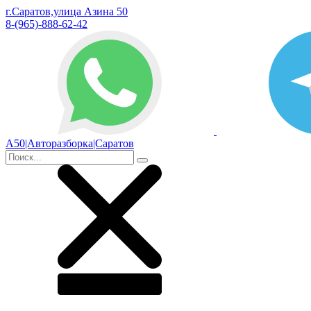
г.Саратов,улица Азина 50
8-(965)-888-62-42
А50|Авторазборка|Саратов