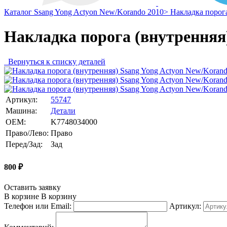
Каталог
Ssang Yong
Actyon New/Korando 2010>
Накладка порога
Накладка порога (внутренняя
Вернуться к списку деталей
Артикул:
55747
Машина:
Детали
OEM:
K7748034000
Право/Лево:
Право
Перед/Зад:
Зад
800
₽
Оставить заявку
В корзине
В корзину
Телефон или Email:
Артикул: