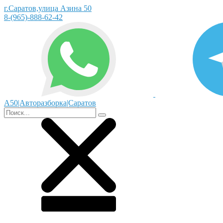
г.Саратов,улица Азина 50
8-(965)-888-62-42
А50|Авторазборка|Саратов