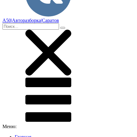
А50|Авторазборка|Саратов
Меню:
Главная