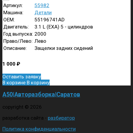
Артикул:
55982
Машина:
Детали
OEM:
55196741AD
Двигатель:
3.1 L (EXA) 5 - цилиндров
Год выпуска:
2000
Право/Лево:
Лево
Описание:
Защелки задних сидений
1 000
₽
Оставить заявку
В корзине
В корзину
А50|Авторазборка|Саратов
copyright © 2026
разработка сайта -
разбиратор
Политика конфиденциальности