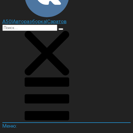
А50|Авторазборка|Саратов
Меню: