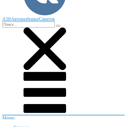
А50|Авторазборка|Саратов
Меню: