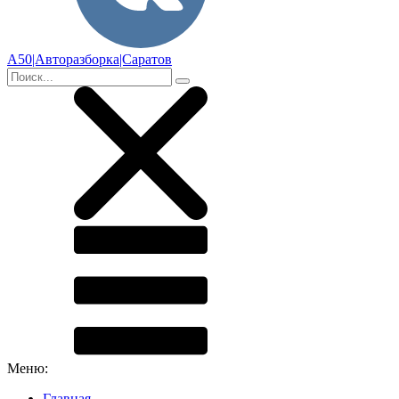
А50|Авторазборка|Саратов
Меню:
Главная