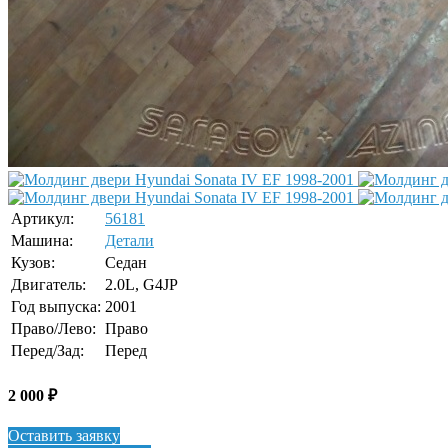
Артикул:
56181
Машина:
Детали
Кузов:
Седан
Двигатель:
2.0L, G4JP
Год выпуска:
2001
Право/Лево:
Право
Перед/Зад:
Перед
2 000
₽
Оставить заявку