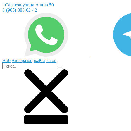
г.Саратов,улица Азина 50
8-(965)-888-62-42
А50|Авторазборка|Саратов