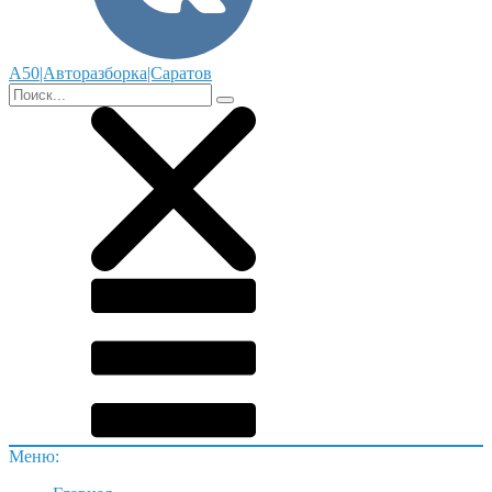
А50|Авторазборка|Саратов
Меню: