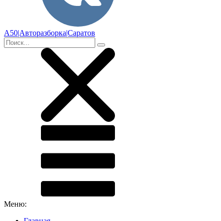
А50|Авторазборка|Саратов
Меню:
Главная