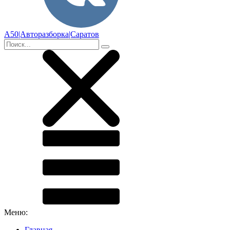
А50|Авторазборка|Саратов
Меню:
Главная