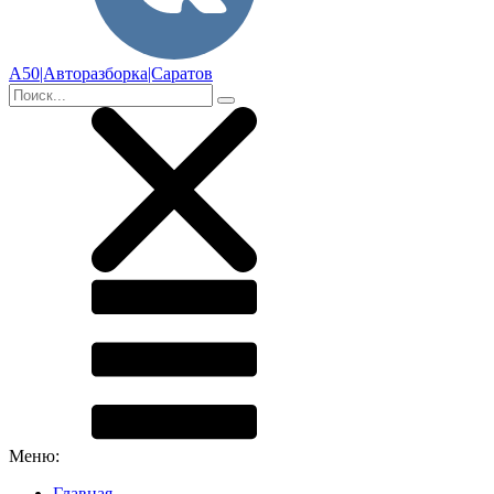
А50|Авторазборка|Саратов
Меню:
Главная