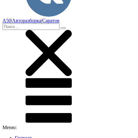
А50|Авторазборка|Саратов
Меню:
Главная