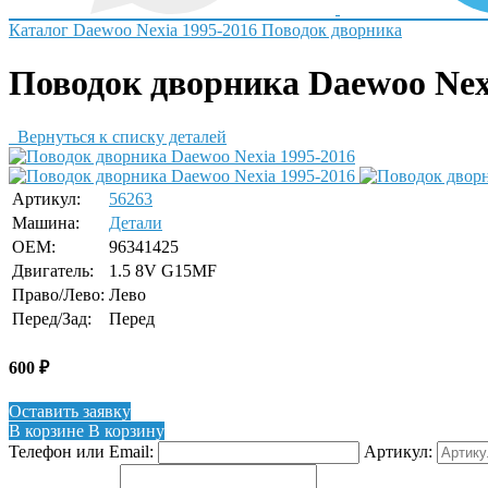
Каталог
Daewoo
Nexia 1995-2016
Поводок дворника
Поводок дворника Daewoo Nex
Вернуться к списку деталей
Артикул:
56263
Машина:
Детали
OEM:
96341425
Двигатель:
1.5 8V G15MF
Право/Лево:
Лево
Перед/Зад:
Перед
600
₽
Оставить заявку
В корзине
В корзину
Телефон или Email:
Артикул: