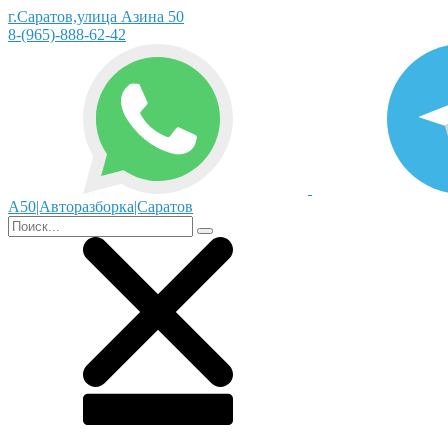
г.Саратов,улица Азина 50
8-(965)-888-62-42
А50|Авторазборка|Саратов