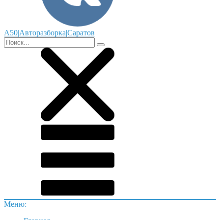
А50|Авторазборка|Саратов
Меню: