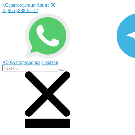
г.Саратов,улица Азина 50
8-(965)-888-62-42
А50|Авторазборка|Саратов