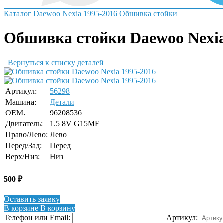
Каталог
Daewoo
Nexia 1995-2016
Обшивка стойки
Обшивка стойки Daewoo Nexia
Вернуться к списку деталей
Артикул:
56298
Машина:
Детали
OEM:
96208536
Двигатель:
1.5 8V G15MF
Право/Лево:
Лево
Перед/Зад:
Перед
Верх/Низ:
Низ
500
₽
Оставить заявку
В корзине
В корзину
Телефон или Email:
Артикул: