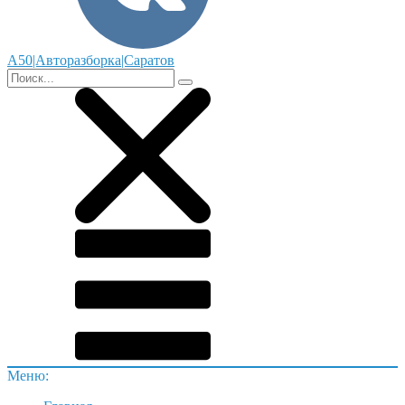
А50|Авторазборка|Саратов
Меню: