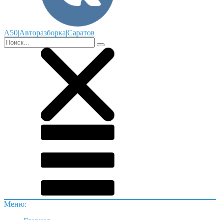
А50|Авторазборка|Саратов
Меню: