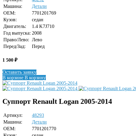
Машина:
Детали
OEM:
7701201769
Кузов:
седан
Двигатель:
1.4 K7J710
Год выпуска:
2008
Право/Лево:
Лево
Перед/Зад:
Перед
1 500
₽
Оставить заявку
В корзине
В корзину
Суппорт Renault Logan 2005-2014
Артикул:
48293
Машина:
Детали
OEM:
7701201770
Кузов:
седан