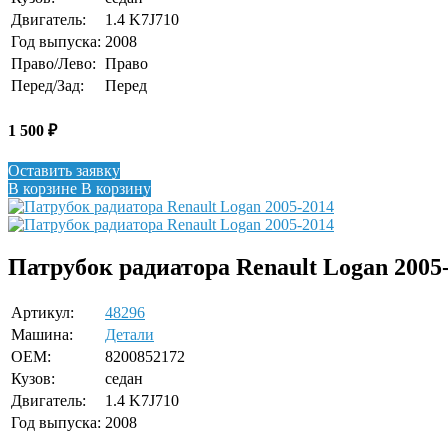
Двигатель:
1.4 K7J710
Год выпуска:
2008
Право/Лево:
Право
Перед/Зад:
Перед
1 500
₽
Оставить заявку
В корзине
В корзину
Патрубок радиатора Renault Logan 2005
Артикул:
48296
Машина:
Детали
OEM:
8200852172
Кузов:
седан
Двигатель:
1.4 K7J710
Год выпуска:
2008