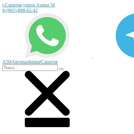
г.Саратов,улица Азина 50
8-(965)-888-62-42
А50|Авторазборка|Саратов