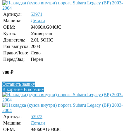
Артикул:
53971
Машина:
Детали
OEM:
94060AG040JC
Кузов:
Универсал
Двигатель:
2.0L SOHC
Год выпуска:
2003
Право/Лево:
Лево
Перед/Зад:
Перед
700
₽
Оставить заявку
В корзине
В корзину
Артикул:
53972
Машина:
Детали
OEM:
94060AG030JC