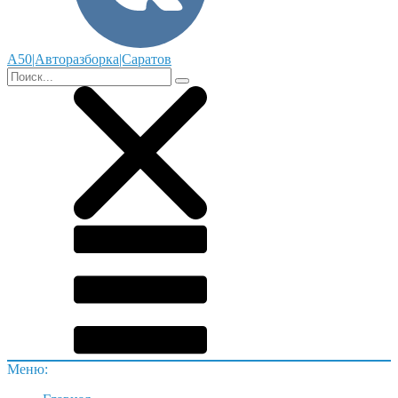
А50|Авторазборка|Саратов
Меню: