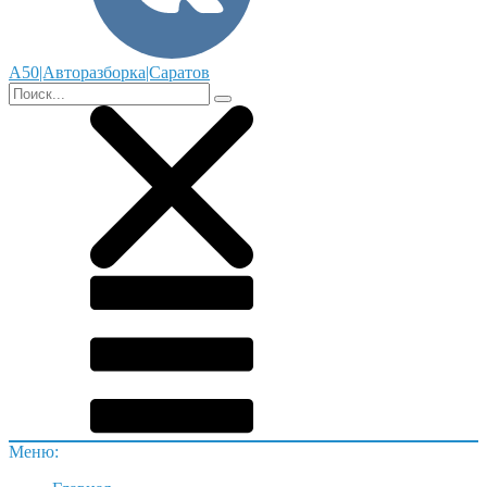
А50|Авторазборка|Саратов
Меню: