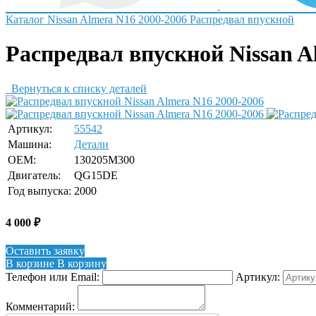
Каталог
Nissan
Almera N16 2000-2006
Распредвал впускной
Распредвал впускной Nissan A
Вернуться к списку деталей
Артикул:
55542
Машина:
Детали
OEM:
130205M300
Двигатель:
QG15DE
Год выпуска:
2000
4 000
₽
Оставить заявку
В корзине
В корзину
Телефон или Email:
Артикул:
Комментарий: