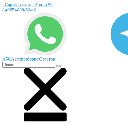
г.Саратов,улица Азина 50
8-(965)-888-62-42
А50|Авторазборка|Саратов