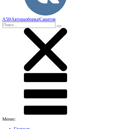
А50|Авторазборка|Саратов
Меню:
Главная